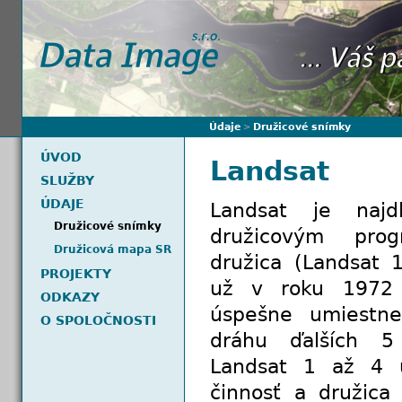
Údaje
Družicové snímky
>
ÚVOD
Landsat
SLUŽBY
ÚDAJE
Landsat je najdl
Družicové snímky
družicovým pr
Družicová mapa SR
družica (Landsat 
PROJEKTY
už v roku 1972 
ODKAZY
úspešne umiestn
O SPOLOČNOSTI
dráhu ďalších 5 
Landsat 1 až 4 u
činnosť a družica