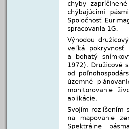
chyby zapríčinené
chýbajúcimi pásmi
Spoločnosť Eurimag
spracovania 1G.
Výhodou družicový
veľká pokryvnosť
a bohatý snímkov
1972). Družicové s
od poľnohospodárst
územné plánovanie
monitorovanie živ
aplikácie.
Svojím rozlíšením
na mapovanie ze
Spektrálne pásm