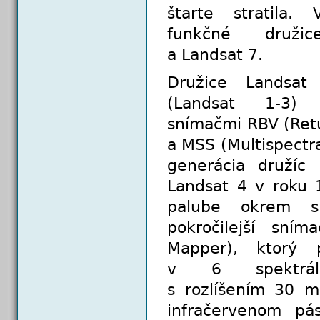
štarte stratila.
funkčné druž
a Landsat 7.
Družice Landsat 
(Landsat 1-3)
snímačmi RBV (Ret
a MSS (Multispectr
generácia družíc 
Landsat 4 v roku 
palube okrem 
pokročilejší sní
Mapper), ktorý p
v 6 spektrál
s rozlíšením 30 
infračervenom pá