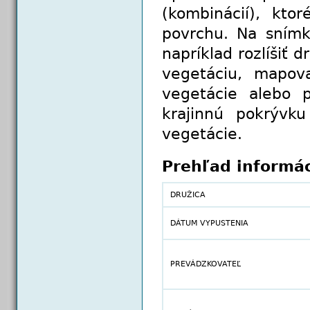
(kombinácií), kto
povrchu. Na sním
napríklad rozlíšiť 
vegetáciu, mapova
vegetácie alebo 
krajinnú pokrývku
vegetácie.
Prehľad informác
DRUŽICA
DÁTUM VYPUSTENIA
PREVÁDZKOVATEĽ