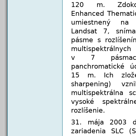
120 m. Zdoko
Enhanced Themati
umiestnený na 
Landsat 7, sním
pásme s rozlíšen
multispektrá
v 7 pásmac
panchromatické úd
15 m. Ich zlože
sharpening) vzni
multispektrálna s
vysoké spektráln
rozlíšenie.
31. mája 2003 d
zariadenia SLC (